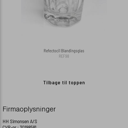
Refectocil Blandingsglas
REF98
Tilbage til toppen
Firmaoplysninger
HH Simonsen A/S
CVR-nr.: 30198581