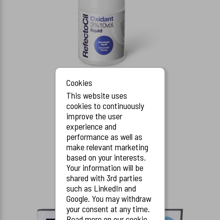
Cookies
This website uses
cookies to continuously
Refectocil Oxidant 3% Flydende
improve the user
REF66
experience and
performance as well as
make relevant marketing
based on your interests.
Your information will be
shared with 3rd parties
such as LinkedIn and
Google. You may withdraw
your consent at any time.
Read more on our cookie