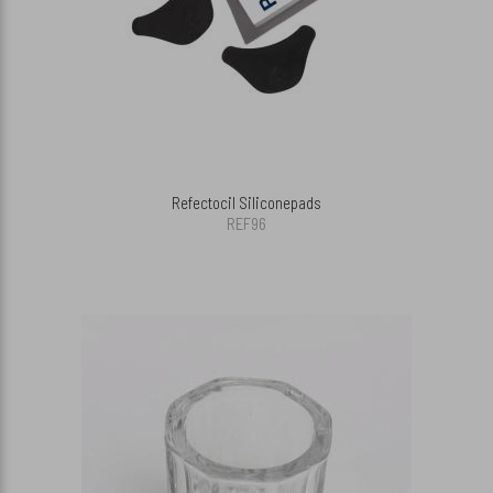
Refectocil Siliconepads
REF96