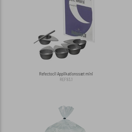
Refectocil Applikationssæt mini
REF93,1