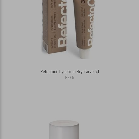
Refectocil Lysebrun Brynfarve 3,1
REF5