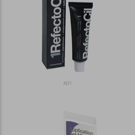
KAMME
DIVERSE TILBEHØR
HANDSKER
HÅR ARTIKLER
HÅNDKLÆDER / FRISØRSLAG
REF1
SAKSE VEDLIGEHOLD
FARVESPRAY