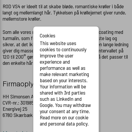
KAMME
ROD VS4 er ideelt til at skabe bløde, romantiske krøller i både
langt og mellemlangt hår. Tykkelsen på krøllejernet giver runde,
mellemstore krøller.
DIVERSE TILBEHØR
Som alle vores rods har VS4 en keramisk Teflon-coating med
Cookies
turmalin, som forsegler og beskytter hårets yderste lag og
HANDSKER
This website uses
sikrer, at det ikke hænger fast på krøllejernet. Den lange ledning
cookies to continuously
giver dig masser af fleksibilitet, og temperatur-intervallet på
HÅR ARTIKLER
improve the user
120 til 200° gør, at du kan indstille krøllejernet, så det passer til
experience and
den enkelte hårtype.
performance as well as
HÅNDKLÆDER / FRISØRSLAG
make relevant marketing
based on your interests.
Firmaoplysninger
Your information will be
SAKSE VEDLIGEHOLD
shared with 3rd parties
HH Simonsen A/S
such as LinkedIn and
CVR-nr.: 30198581
FARVESPRAY
Google. You may withdraw
Energivej 25
your consent at any time.
6780 Skærbæk, Danmark
Read more on our cookie
and personal data policy.